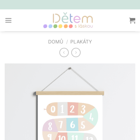
Přeskočit
na
obsah
DOMŮ
/
PLAKÁTY