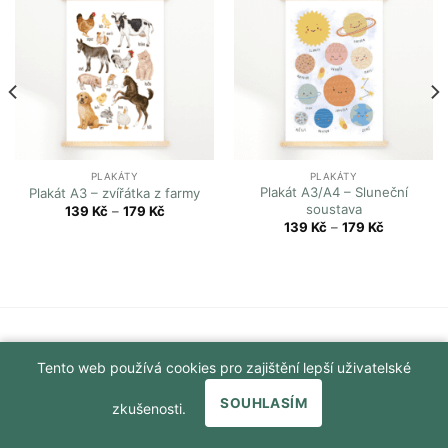
PLAKÁTY
PLAKÁTY
Plakát A3/A4 – Sluneční
Plakát A3 – zvířátka z farmy
soustava
139
Kč
–
179
Kč
139
Kč
–
179
Kč
Tento web používá cookies pro zajištění lepší uživatelské
✖
Máte dotaz? Napište nám!
SOUHLASÍM
zkušenosti.
Copyright 2026 ©
Flatsome Theme