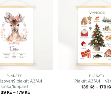
PLAKÁTY
PLAKÁTY
izovaný plakát A3/A4 –
Plakát A3/A4 – Vá
srnka/leopard
139
Kč
–
179
K
139
Kč
–
179
Kč