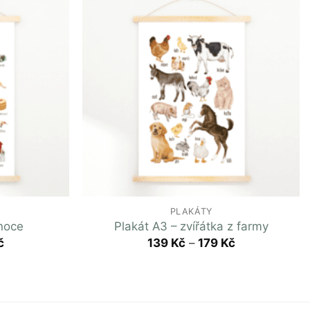
PLAKÁTY
noce
Plakát A3 – zvířátka z farmy
č
139
Kč
–
179
Kč