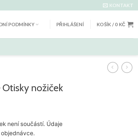
KONTAKT
NÍ PODMÍNKY
PŘIHLÁŠENÍ
KOŠÍK /
0
KČ
 Otisky nožiček
k není součástí. Údaje
 objednávce.