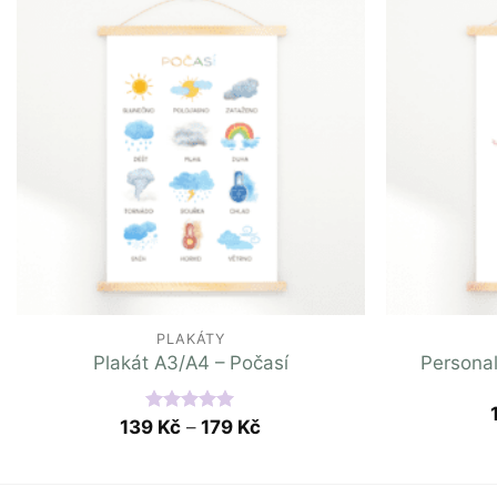
PLAKÁTY
Personal
Plakát A3/A4 – Počasí
139
Hodnocení
Kč
–
179
Kč
5.00
z 5