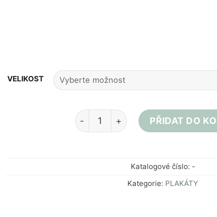
VELIKOST
Personalizovaný plakát A3/A4 - Ot
PŘIDAT DO KO
Katalogové číslo:
-
Kategorie:
PLAKÁTY